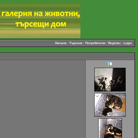
Начало
·
Търсене
·
Потребители
·
Register
·
Login