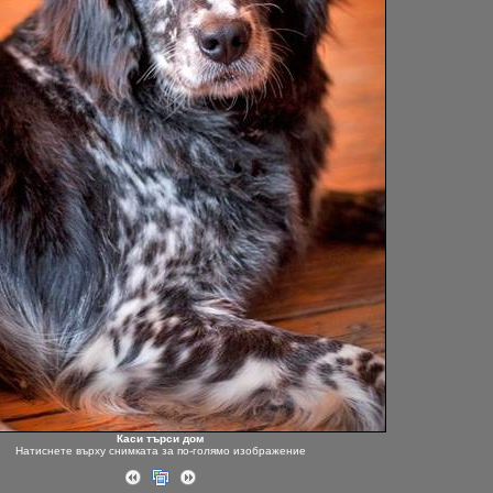
Каси търси дом
Натиснете върху снимката за по-голямо изображение