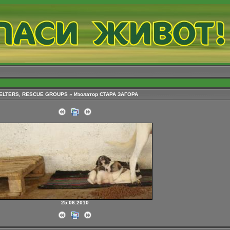
HELTERS, RESCUE GROUPS
»
Изолатор СТАРА ЗАГОРА
25.06.2010