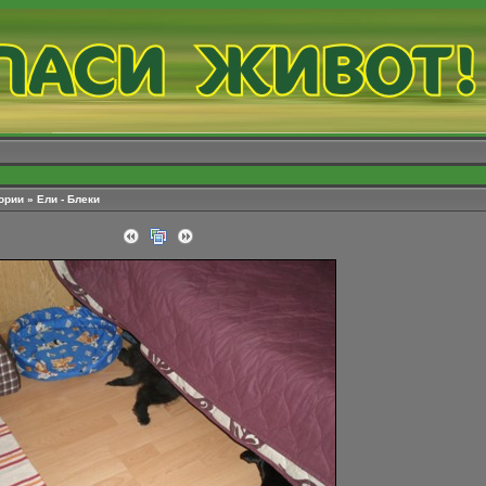
ории
»
Ели - Блеки