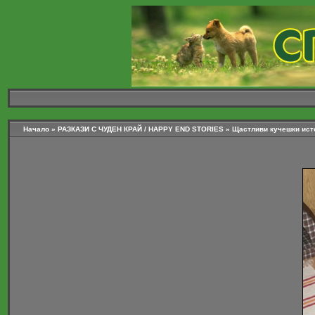
Начало
»
РАЗКАЗИ С ЧУДЕН КРАЙ / HAPPY END STORIES
»
Щастливи кучешки ист