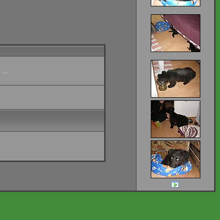
·
·
...