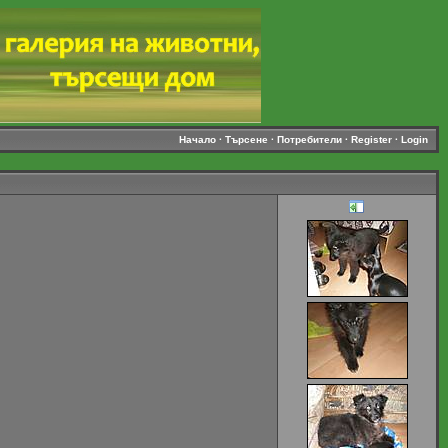
Начало
·
Търсене
·
Потребители
·
Register
·
Login